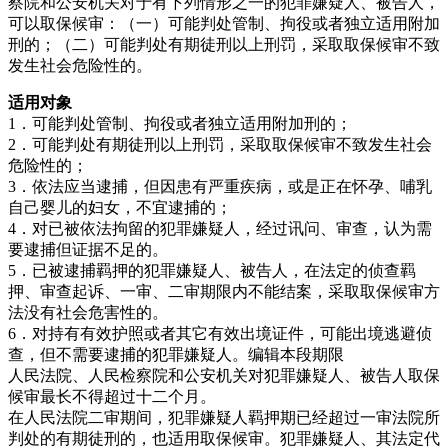
察院和公安机关对于有下列情形之一的犯罪嫌疑人、被告人，
可以取保候审：（一）可能判处管制、拘役或者独立适用附加
刑的；（二）可能判处有期徒刑以上刑罚，采取取保候审不致
发生社会危险性的。
适用对象
1．可能判处管制、拘役或者独立适用附加刑的；
2．可能判处有期徒刑以上刑罚，采取取保候审不致发生社会
危险性的；
3．依法应当逮捕，但因患有严重疾病，或是正在怀孕、哺乳
自己婴儿的妇女，不宜逮捕的；
4．对已被依法拘留的犯罪嫌疑人，经过讯问、审查，认为需
要逮捕但证据不足的。
5．已被逮捕羁押的犯罪嫌疑人、被告人，在法定的侦查羁
押、审查起诉、一审、二审期限内不能结案，采取取保候审方
法没有社会危害性的。
6．对持有有效护照或者其它有效出境证件，可能出境逃避侦
查，但不需要逮捕的犯罪嫌疑人。编辑本段期限
人民法院、人民检察院和公安机关对犯罪嫌疑人、被告人取保
候审最长不得超过十二个月。
在人民法院二审期间，犯罪嫌疑人羁押期已经超过一审法院所
判处的有期徒刑的，也适用取保候审。犯罪嫌疑人、其法定代