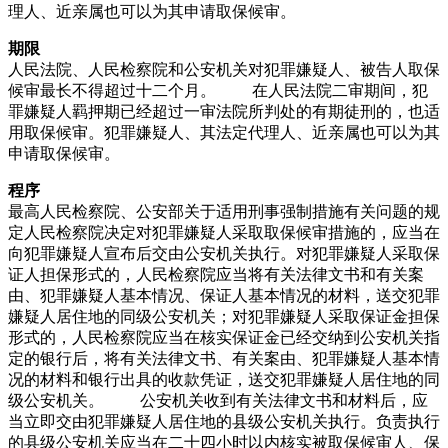
理人、近亲属也可以为其申请取保候审。
期限
人民法院、人民检察院和公安机关对犯罪嫌疑人、被告人取保
候审最长不得超过十二个月。 在人民法院二审期间，犯
罪嫌疑人羁押期已经超过一审法院所判处的有期徒刑的，也适
用取保候审。犯罪嫌疑人、其法定代理人、近亲属也可以为其
申请取保候审。
程序
最高人民检察院、公安部关于适用刑事强制措施有关问题的规
定人民检察院决定对犯罪嫌疑人采取取保候审措施的，应当在
向犯罪嫌疑人宣布后交由公安机关执行。对犯罪嫌疑人采取保
证人担保形式的，人民检察院应当将有关法律文书和有关案
由、犯罪嫌疑人基本情况、保证人基本情况的材料，送交犯罪
嫌疑人居住地的同级公安机关；对犯罪嫌疑人采取保证金担保
形式的，人民检察院应当在核实保证金已经交纳到公安机关指
定的银行后，将有关法律文书、有关案由、犯罪嫌疑人基本情
况的材料和银行出具的收款凭证，送交犯罪嫌疑人居住地的同
级公安机关。 公安机关收到有关法律文书和材料后，应
当立即交由犯罪嫌疑人居住地的县级公安机关执行。负责执行
的县级公安机关应当在二十四小时以内核实被取保候审人、保